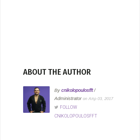
ABOUT THE AUTHOR
By
cnikolopoulosfft
/
Administrator
on Απρ 03, 2017
FOLLOW
CNIKOLOPOULOSFFT