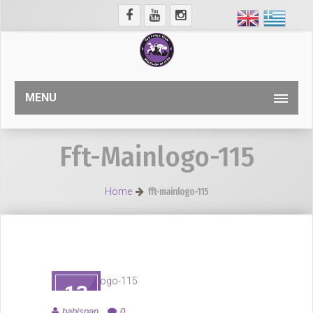
MENU
Fft-Mainlogo-115
Home
fft-mainlogo-115
13
ΑΥΓ
babispan
0