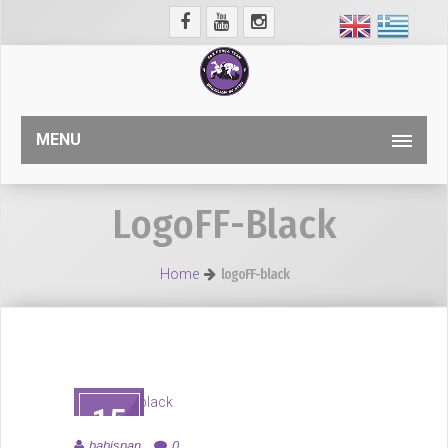
MENU
LogoFF-Black
Home
logoFF-black
15
ΑΥΓ
babispan
0