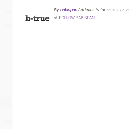
By
babispan
/ Administrator
on Αυγ 12, 2
FOLLOW BABISPAN